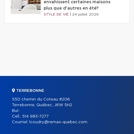
envahissent certaines maisons
plus que d'autres en été?
STYLE DE VIE
|
24 juillet 2026
TERREBONNE
550 chemin du Coteau #206
Terrebonne, Québec, J6W 5H2
Bur.:
Cell.:
514 983-7277
Courriel:
lcoudry@remax-quebec.com