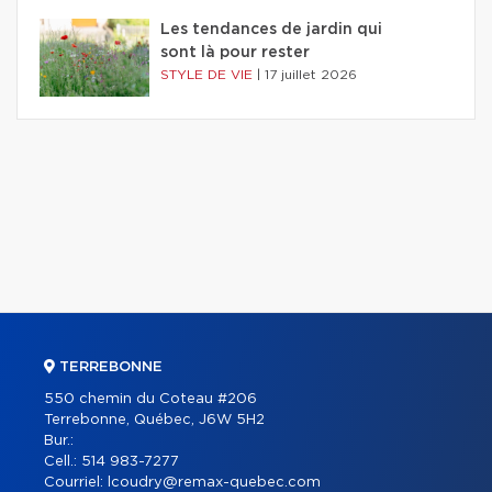
Les tendances de jardin qui
sont là pour rester
STYLE DE VIE
|
17 juillet 2026
TERREBONNE
550 chemin du Coteau #206
Terrebonne, Québec, J6W 5H2
Bur.:
Cell.:
514 983-7277
Courriel:
lcoudry@remax-quebec.com